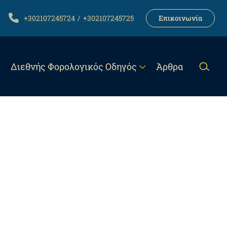
LINK
TELEPHONE
+302107245724
+302107245725
Επικοινωνία
Διεθνής Φορολογικός Οδηγός
Άρθρα