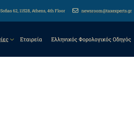
 Sofias 62, 11528, Athens, 4th Floor
EMAIL
newsroom@taxexperts.gr
n
ίες
Εταιρεία
Eλληνικός Φορολογικός Οδηγός
gation