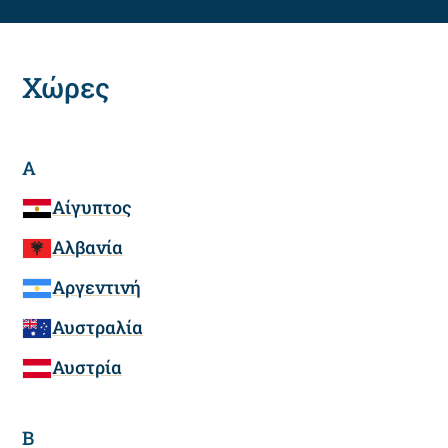
Χώρες
Α
Αίγυπτος
Αλβανία
Αργεντινή
Αυστραλία
Αυστρία
Β