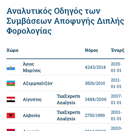
Αναλυτικός Οδηγός των
Συμβάσεων Αποφυγής Διπλής
Φορολογίας
Χώρα
Νόμος
Έναρξη
Άγιος
2015-
4243/2014
Μαρίνος
01-01
2011-
Αζερμπαϊτζάν
3826/2010
01-01
TaxExperts
2007-
Αίγυπτος
3484/2006
Analysis
01-01
TaxExperts
2001-
Αλβανία
2755/1999
Analysis
01-01
2003-