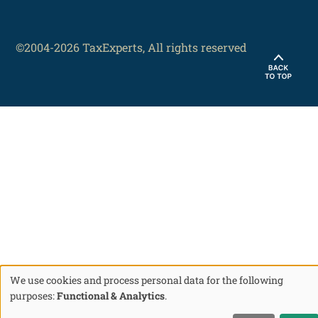
©2004-2026 TaxExperts, All rights reserved
We use cookies and process personal data for the following
Use
purposes:
Functional & Analytics
.