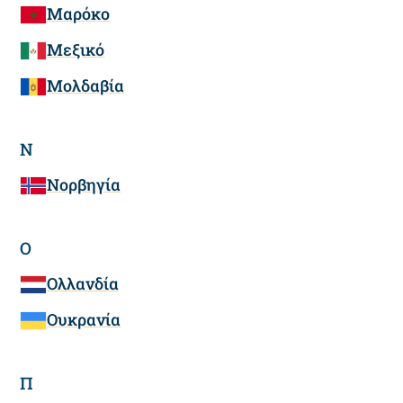
Μαρόκο
Μεξικό
Μολδαβία
Ν
Νορβηγία
Ο
Ολλανδία
Ουκρανία
Π