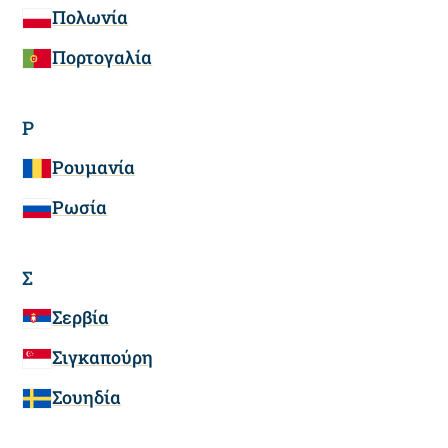
Πολωνία
Πορτογαλία
Ρ
Ρουμανία
Ρωσία
Σ
Σερβία
Σιγκαπούρη
Σουηδία