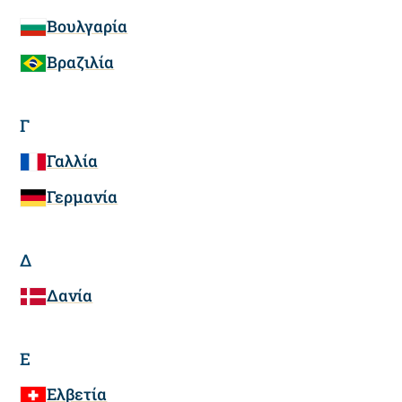
Βουλγαρία
Βραζιλία
Γ
Γαλλία
Γερμανία
Δ
Δανία
Ε
Ελβετία