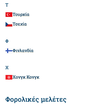
Τ
Τουρκία
Τσεχία
Φ
Φινλανδία
Χ
Χονγκ Κονγκ
Φορολικές μελέτες