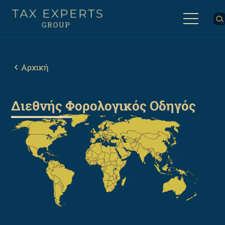
Παράκαμψη
προς
το
κυρίως
Back
περιεχόμενο
to
top
Breadcrumb
Αρχική
Διεθνής Φορολογικός Οδηγός