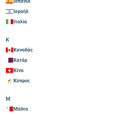
Ισπανία
Ισραήλ
Ιταλία
Κ
Καναδάς
Κατάρ
Κίνα
Κύπρος
Μ
Μάλτα