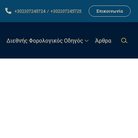
LINK
TELEPHONE
+302107245724
+302107245725
Επικοινωνία
Διεθνής Φορολογικός Οδηγός
Άρθρα