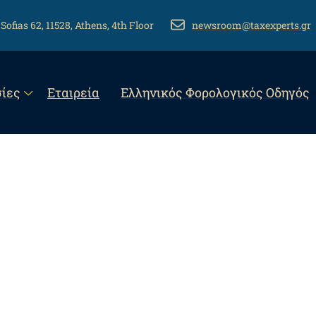
 Sofias 62, 11528, Athens, 4th Floor
EMAIL
newsroom@taxexperts.gr
n
ίες
Εταιρεία
Eλληνικός Φορολογικός Οδηγός
gation