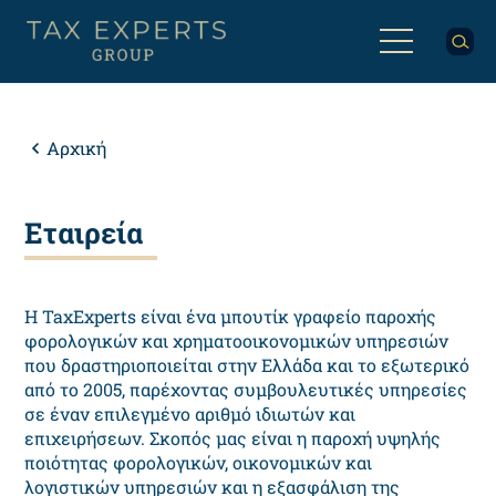
Παράκαμψη
προς
το
κυρίως
Back
περιεχόμενο
to
top
Breadcrumb
Αρχική
Εταιρεία
Η TaxExperts είναι ένα μπουτίκ γραφείο παροχής
φορολογικών και χρηματοοικονομικών υπηρεσιών
που δραστηριοποιείται στην Ελλάδα και το εξωτερικό
από το 2005, παρέχοντας συμβουλευτικές υπηρεσίες
σε έναν επιλεγμένο αριθμό ιδιωτών και
επιχειρήσεων. Σκοπός μας είναι η παροχή υψηλής
ποιότητας φορολογικών, οικονομικών και
λογιστικών υπηρεσιών και η εξασφάλιση της