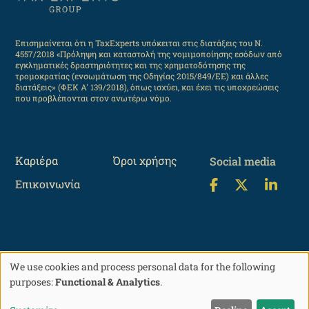
Επισημαίνεται ότι η TaxExperts υπόκειται στις διατάξεις του Ν.
4557/2018 «Πρόληψη και καταστολή της νομιμοποίησης εσόδων από
εγκληματικές δραστηριότητες και της χρηματοδότησης της
τρομοκρατίας (ενσωμάτωση της Οδηγίας 2015/849/ΕΕ) και άλλες
διατάξεις» (ΦΕΚ Α' 139/2018), όπως ισχύει, και έχει τις υποχρεώσεις
που προβλέπονται στον ανωτέρω νόμο.
Καριέρα
Όροι χρήσης
Social media
Επικοινωνία
We use cookies and process personal data for the following
©2004-2026 TaxExperts, All rights reserved
Use
purposes:
Functional & Analytics
.
of