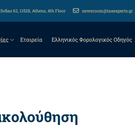
 Sofias 62, 11528, Athens, 4th Floor
EMAIL
newsroom@taxexperts.gr
n
ίες
Εταιρεία
Eλληνικός Φορολογικός Οδηγός
gation
ακολούθηση