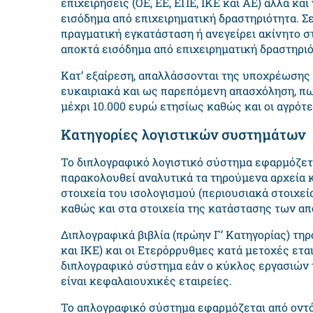
επιχειρήσεις (ΟΕ, ΕΕ, ΕΠΕ, ΙΚΕ και ΑΕ) αλλά κ
εισόδημα από επιχειρηματική δραστηριότητα. Σε
πραγματική εγκατάσταση ή ανεγείρει ακίνητο σ
αποκτά εισόδημα από επιχειρηματική δραστηριό
Κατ’ εξαίρεση, απαλλάσσονται της υποχρέωσης 
ευκαιριακά και ως παρεπόμενη απασχόληση, π
μέχρι 10.000 ευρώ ετησίως καθώς και οι αγρότ
Κατηγορίες λογιστικών συστημάτων
Το διπλογραφικό λογιστικό σύστημα εφαρμόζετα
παρακολουθεί αναλυτικά τα τηρούμενα αρχεία 
στοιχεία του ισολογισμού (περιουσιακά στοιχεί
καθώς και στα στοιχεία της κατάστασης των απο
Διπλογραφικά βιβλία (πρώην Γ’ Κατηγορίας) τη
και ΙΚΕ) και οι Ετερόρρυθμες κατά μετοχές ετα
διπλογραφικό σύστημα εάν ο κύκλος εργασιών τ
είναι κεφαλαιουχικές εταιρείες.
Το απλογραφικό σύστημα εφαρμόζεται από οντότ