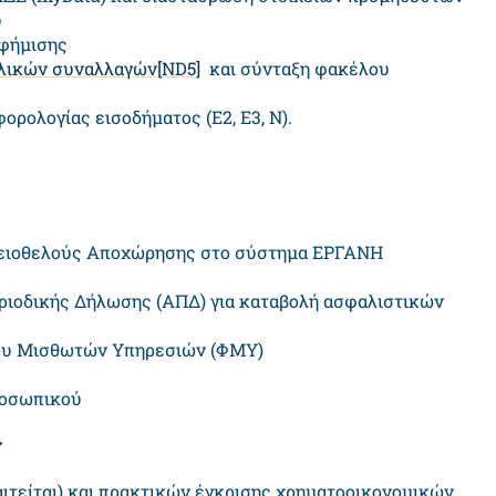
υ
αφήμισης
λικών συναλλαγών
[ND5]
και σύνταξη φακέλου
ρολογίας εισοδήματος (Ε2, Ε3, Ν).
κειοθελούς Αποχώρησης στο σύστημα ΕΡΓΑΝΗ
ριοδικής Δήλωσης (ΑΠΔ) για καταβολή ασφαλιστικών
ρου Μισθωτών Υπηρεσιών (ΦΜΥ)
ροσωπικού
ν
αιτείται) και πρακτικών έγκρισης χρηματοοικονομικών