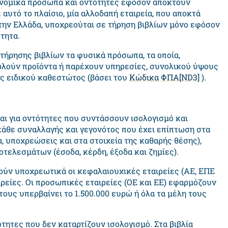
αι νομικά πρόσωπα και οντότητες εφόσον αποκτούν
 αυτό το πλαίσιο, μία αλλοδαπή εταιρεία, που αποκτά
την Ελλάδα, υποχρεούται σε τήρηση βιβλίων μόνο εφόσον
τητα.
τήρησης βιβλίων τα φυσικά πρόσωπα, τα οποία,
ωλούν προϊόντα ή παρέχουν υπηρεσίες, συνολικού ύψους
ες ειδικού καθεστώτος (βάσει του
Κώδικα ΦΠΑ
[ND3]
).
ι για οντότητες που συντάσσουν ισολογισμό και
κάθε συναλλαγής και γεγονότος που έχει επίπτωση στα
α, υποχρεώσεις και στα στοιχεία της καθαρής θέσης),
τελεσμάτων (έσοδα, κέρδη, έξοδα και ζημίες).
ρούν υποχρεωτικά οι κεφαλαιουχικές εταιρείες (ΑΕ, ΕΠΕ
ιρείες. Οι προσωπικές εταιρείες (ΟΕ και ΕΕ) εφαρμόζουν
ους υπερβαίνει το 1.500.000 ευρώ ή όλα τα μέλη τους
ητες που δεν καταρτίζουν ισολογισμό. Στα βιβλία