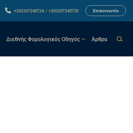
LINK
TELEPHONE
+302107245724
+302107245725
Επικοινωνία
Διεθνής Φορολογικός Οδηγός
Άρθρα