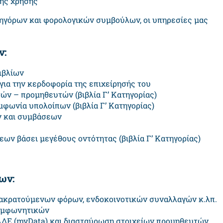
κής χρήσης
ικηγόρων και φορολογικών συμβούλων, οι υπηρεσίες μας
ν:
ιβλίων
ια την κερδοφορία της επιχείρησής του
ών – προμηθευτών (βιβλία Γ’ Κατηγορίας)
φωνία υπολοίπων (βιβλία Γ’ Κατηγορίας)
ν και συμβάσεων
ν βάσει μεγέθους οντότητας (βιβλία Γ’ Κατηγορίας)
ων:
ακρατούμενων φόρων, ενδοκοινοτικών συναλλαγών κ.λπ.
Συμφωνητικών
ΑΔΕ (myData) και διασταύρωση στοιχείων προμηθευτών