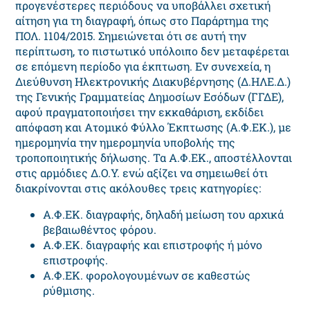
προγενέστερες περιόδους να υποβάλλει σχετική
αίτηση για τη διαγραφή, όπως στο Παράρτημα της
ΠΟΛ. 1104/2015. Σημειώνεται ότι σε αυτή την
περίπτωση, το πιστωτικό υπόλοιπο δεν μεταφέρεται
σε επόμενη περίοδο για έκπτωση. Εν συνεχεία, η
Διεύθυνση Ηλεκτρονικής Διακυβέρνησης (Δ.ΗΛΕ.Δ.)
της Γενικής Γραμματείας Δημοσίων Εσόδων (ΓΓΔΕ),
αφού πραγματοποιήσει την εκκαθάριση, εκδίδει
απόφαση και Ατομικό Φύλλο Έκπτωσης (Α.Φ.ΕΚ.), με
ημερομηνία την ημερομηνία υποβολής της
τροποποιητικής δήλωσης. Τα Α.Φ.ΕΚ., αποστέλλονται
στις αρμόδιες Δ.Ο.Υ. ενώ αξίζει να σημειωθεί ότι
διακρίνονται στις ακόλουθες τρεις κατηγορίες:
Α.Φ.ΕΚ. διαγραφής, δηλαδή μείωση του αρχικά
βεβαιωθέντος φόρου.
Α.Φ.ΕΚ. διαγραφής και επιστροφής ή μόνο
επιστροφής.
Α.Φ.ΕΚ. φορολογουμένων σε καθεστώς
ρύθμισης.