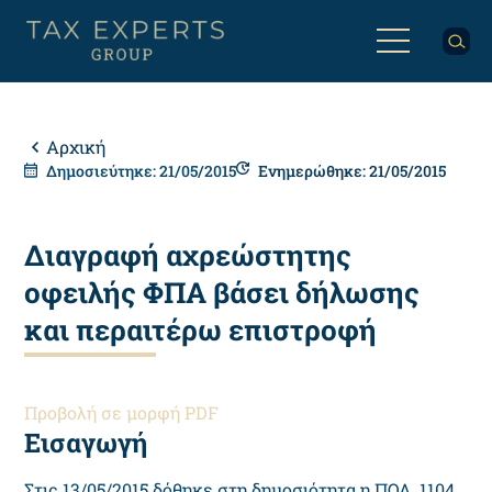
Παράκαμψη
προς
το
κυρίως
Back
περιεχόμενο
to
top
Breadcrumb
Αρχική
Δημοσιεύτηκε: 21/05/2015
Ενημερώθηκε: 21/05/2015
Διαγραφή αχρεώστητης
οφειλής ΦΠΑ βάσει δήλωσης
και περαιτέρω επιστροφή
Προβολή σε μορφή PDF
Εισαγωγή
Στις 13/05/2015 δόθηκε στη δημοσιότητα η ΠΟΛ. 1104