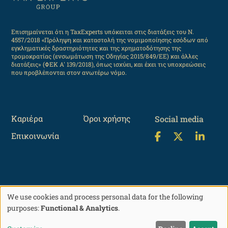
Επισημαίνεται ότι η TaxExperts υπόκειται στις διατάξεις του Ν.
4557/2018 «Πρόληψη και καταστολή της νομιμοποίησης εσόδων από
εγκληματικές δραστηριότητες και της χρηματοδότησης της
τρομοκρατίας (ενσωμάτωση της Οδηγίας 2015/849/ΕΕ) και άλλες
διατάξεις» (ΦΕΚ Α' 139/2018), όπως ισχύει, και έχει τις υποχρεώσεις
που προβλέπονται στον ανωτέρω νόμο.
Καριέρα
Όροι χρήσης
Social media
Επικοινωνία
We use cookies and process personal data for the following
©2004-2026 TaxExperts, All rights reserved
Use
purposes:
Functional & Analytics
.
of