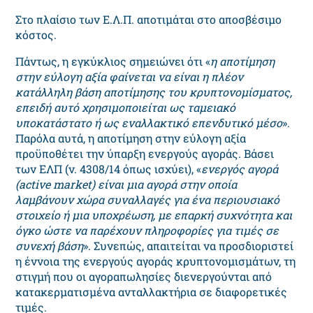
Στο πλαίσιο των Ε.Λ.Π. αποτιμάται στο αποσβέσιμο
κόστος.
Πάντως, η εγκύκλιος σημειώνει ότι «
η αποτίμηση
στην εύλογη αξία φαίνεται να είναι η πλέον
κατάλληλη βάση αποτίμησης του κρυπτονομίσματος,
επειδή αυτό χρησιμοποιείται ως ταμειακό
υποκατάστατο ή ως εναλλακτικό επενδυτικό μέσο
».
Παρόλα αυτά, η αποτίμηση στην εύλογη αξία
προϋποθέτει την ύπαρξη ενεργούς αγοράς. Βάσει
των ΕΛΠ (ν. 4308/14 όπως ισχύει), «
ενεργός αγορά
(active market) είναι μια αγορά στην οποία
λαμβάνουν χώρα συναλλαγές για ένα περιουσιακό
στοιχείο ή μια υποχρέωση, με επαρκή συχνότητα και
όγκο ώστε να παρέχουν πληροφορίες για τιμές σε
συνεχή βάση
». Συνεπώς, απαιτείται να προσδιοριστεί
η έννοια της ενεργούς αγοράς κρυπτονομισμάτων, τη
στιγμή που οι αγοραπωλησίες διενεργούνται από
κατακερματισμένα ανταλλακτήρια σε διαφορετικές
τιμές.