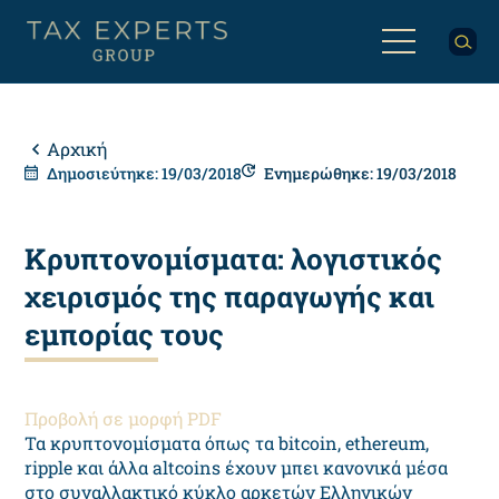
Παράκαμψη
προς
το
κυρίως
Back
περιεχόμενο
to
top
Breadcrumb
Αρχική
Δημοσιεύτηκε: 19/03/2018
Ενημερώθηκε: 19/03/2018
Κρυπτονομίσματα: λογιστικός
χειρισμός της παραγωγής και
εμπορίας τους
Προβολή σε μορφή PDF
Τα κρυπτονομίσματα όπως τα bitcoin, ethereum,
ripple και άλλα altcoins έχουν μπει κανονικά μέσα
στο συναλλακτικό κύκλο αρκετών Ελληνικών