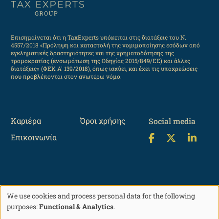
Επισημαίνεται ότι η TaxExperts υπόκειται στις διατάξεις του Ν.
4557/2018 «Πρόληψη και καταστολή της νομιμοποίησης εσόδων από
εγκληματικές δραστηριότητες και της χρηματοδότησης της
τρομοκρατίας (ενσωμάτωση της Οδηγίας 2015/849/ΕΕ) και άλλες
διατάξεις» (ΦΕΚ Α' 139/2018), όπως ισχύει, και έχει τις υποχρεώσεις
που προβλέπονται στον ανωτέρω νόμο.
Καριέρα
Όροι χρήσης
Social media
Επικοινωνία
We use cookies and process personal data for the following
©2004-2026 TaxExperts, All rights reserved
Use
purposes:
Functional & Analytics
.