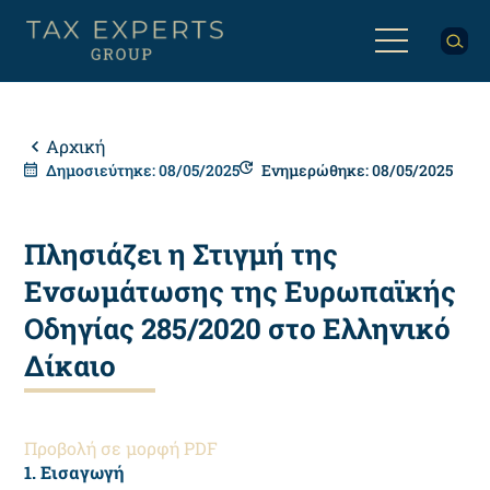
Παράκαμψη
προς
το
κυρίως
Back
περιεχόμενο
to
top
Breadcrumb
Αρχική
Δημοσιεύτηκε: 08/05/2025
Ενημερώθηκε: 08/05/2025
Πλησιάζει η Στιγμή της
Ενσωμάτωσης της Ευρωπαϊκής
Οδηγίας 285/2020 στο Ελληνικό
Δίκαιο
Προβολή σε μορφή PDF
1. Εισαγωγή