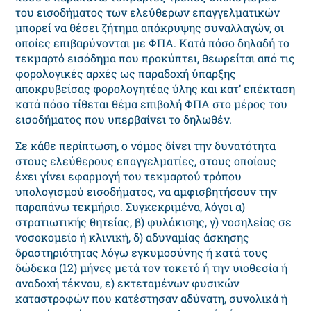
του εισοδήματος των ελεύθερων επαγγελματικών
μπορεί να θέσει ζήτημα απόκρυψης συναλλαγών, οι
οποίες επιβαρύνονται με ΦΠΑ. Κατά πόσο δηλαδή το
τεκμαρτό εισόδημα που προκύπτει, θεωρείται από τις
φορολογικές αρχές ως παραδοχή ύπαρξης
αποκρυβείσας φορολογητέας ύλης και κατ’ επέκταση
κατά πόσο τίθεται θέμα επιβολή ΦΠΑ στο μέρος του
εισοδήματος που υπερβαίνει το δηλωθέν.
Σε κάθε περίπτωση, ο νόμος δίνει την δυνατότητα
στους ελεύθερους επαγγελματίες, στους οποίους
έχει γίνει εφαρμογή του τεκμαρτού τρόπου
υπολογισμού εισοδήματος, να αμφισβητήσουν την
παραπάνω τεκμήριο. Συγκεκριμένα, λόγοι α)
στρατιωτικής θητείας, β) φυλάκισης, γ) νοσηλείας σε
νοσοκομείο ή κλινική, δ) αδυναμίας άσκησης
δραστηριότητας λόγω εγκυμοσύνης ή κατά τους
δώδεκα (12) μήνες μετά τον τοκετό ή την υιοθεσία ή
αναδοχή τέκνου, ε) εκτεταμένων φυσικών
καταστροφών που κατέστησαν αδύνατη, συνολικά ή