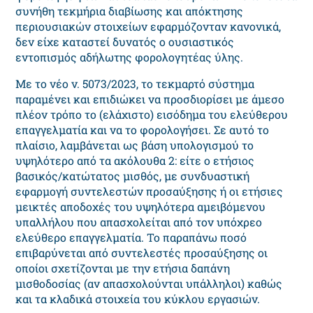
συνήθη τεκμήρια διαβίωσης και απόκτησης
περιουσιακών στοιχείων εφαρμόζονταν κανονικά,
δεν είχε καταστεί δυνατός ο ουσιαστικός
εντοπισμός αδήλωτης φορολογητέας ύλης.
Με το νέο ν. 5073/2023, το τεκμαρτό σύστημα
παραμένει και επιδιώκει να προσδιορίσει με άμεσο
πλέον τρόπο το (ελάχιστο) εισόδημα του ελεύθερου
επαγγελματία και να το φορολογήσει. Σε αυτό το
πλαίσιο, λαμβάνεται ως βάση υπολογισμού το
υψηλότερο από τα ακόλουθα 2: είτε ο ετήσιος
βασικός/κατώτατος μισθός, με συνδυαστική
εφαρμογή συντελεστών προσαύξησης ή οι ετήσιες
μεικτές αποδοχές του υψηλότερα αμειβόμενου
υπαλλήλου που απασχολείται από τον υπόχρεο
ελεύθερο επαγγελματία. Το παραπάνω ποσό
επιβαρύνεται από συντελεστές προσαύξησης οι
οποίοι σχετίζονται με την ετήσια δαπάνη
μισθοδοσίας (αν απασχολούνται υπάλληλοι) καθώς
και τα κλαδικά στοιχεία του κύκλου εργασιών.