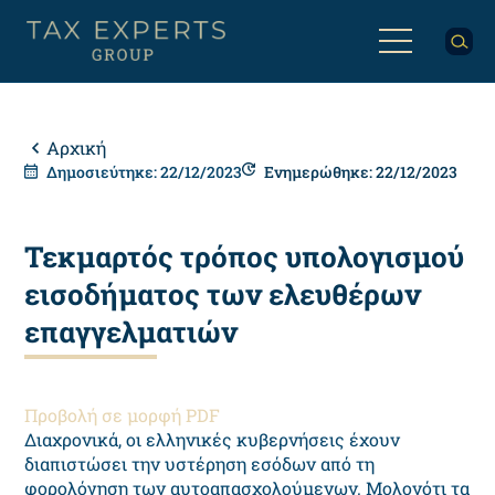
Παράκαμψη
προς
το
κυρίως
Back
περιεχόμενο
to
top
Breadcrumb
Αρχική
Δημοσιεύτηκε: 22/12/2023
Ενημερώθηκε: 22/12/2023
Τεκμαρτός τρόπος υπολογισμού
εισοδήματος των ελευθέρων
επαγγελματιών
Προβολή σε μορφή PDF
Διαχρονικά, οι ελληνικές κυβερνήσεις έχουν
διαπιστώσει την υστέρηση εσόδων από τη
φορολόγηση των αυτοαπασχολούμενων. Μολονότι τα