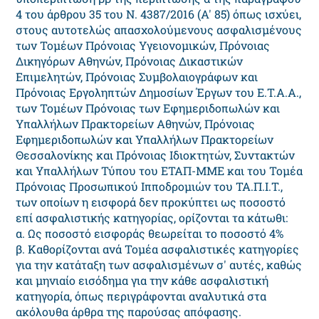
4 του άρθρου 35 του Ν. 4387/2016 (Α' 85) όπως ισχύει,
στους αυτοτελώς απασχολούμενους ασφαλισμένους
των Τομέων Πρόνοιας Υγειονομικών, Πρόνοιας
Δικηγόρων Αθηνών, Πρόνοιας Δικαστικών
Επιμελητών, Πρόνοιας Συμβολαιογράφων και
Πρόνοιας Εργοληπτών Δημοσίων Έργων του E.T.A.A.,
των Τομέων Πρόνοιας των Εφημεριδοπωλών και
Υπαλλήλων Πρακτορείων Αθηνών, Πρόνοιας
Εφημεριδοπωλών και Υπαλλήλων Πρακτορείων
Θεσσαλονίκης και Πρόνοιας Ιδιοκτητών, Συντακτών
και Υπαλλήλων Τύπου του ΕΤΑΠ-ΜΜΕ και του Τομέα
Πρόνοιας Προσωπικού Ιπποδρομιών του ΤΑ.Π.Ι.Τ.,
των οποίων η εισφορά δεν προκύπτει ως ποσοστό
επί ασφαλιστικής κατηγορίας, ορίζονται τα κάτωθι:
α. Ως ποσοστό εισφοράς θεωρείται το ποσοστό 4%
β. Καθορίζονται ανά Τομέα ασφαλιστικές κατηγορίες
για την κατάταξη των ασφαλισμένων σ' αυτές, καθώς
και μηνιαίο εισόδημα για την κάθε ασφαλιστική
κατηγορία, όπως περιγράφονται αναλυτικά στα
ακόλουθα άρθρα της παρούσας απόφασης.