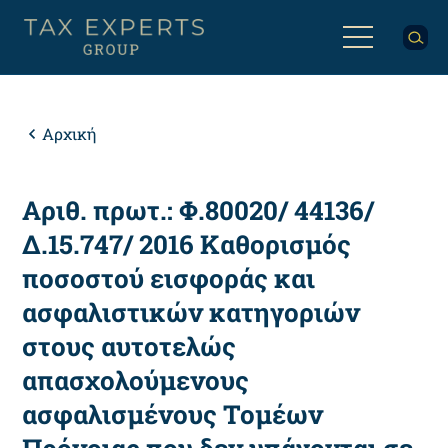
Παράκαμψη
προς
το
κυρίως
Back
περιεχόμενο
to
top
Breadcrumb
Αρχική
Αριθ. πρωτ.: Φ.80020/ 44136/
Δ.15.747/ 2016 Καθορισμός
ποσοστού εισφοράς και
ασφαλιστικών κατηγοριών
στους αυτοτελώς
απασχολούμενους
ασφαλισμένους Τομέων