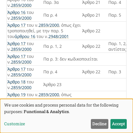
Παρ. 3α
Άρθρο 21
Παρ. 4
ν.
2859/2000
Άρθρο 16
του
Πα ρ. 4
Άρθρο 21
Παρ. 5
ν.
2859/2000
Άρθρο 17
του ν.
2859/2000
, όπως έχει
τροποποιηθεί, με την παρ. 5
Άρθρο 22
του
άρθρου 16
του ν.
2948/2001
Άρθρο 17
του
Παρ. 1, 2,
Πα ρ. 1, 2
Άρθρο 22
ν.
2859/2000
αντίστοιχα
Άρθρο 17
του
Πα ρ. 3: δεν κωδικοποιείται
ν.
2859/2000
Άρθρο 17
του
Πα ρ. 4
Άρθρο 22
Παρ. 3
ν.
2859/2000
Άρθρο 18
του
Άρθρο 23
ν.
2859/2000
Άρθρο 19
του ν.
2859/2000
, όπως
αυτό τροποποιήθηκε με την παρ. 6
We use cookies and process personal data for the following
του
άρθρου 16
του ν.
2948/2001
, με
Use
την παρ. 3 του
άρθρου 19
του
purposes:
Functional & Analytics
.
ν.
3091/2002
, το
άρθρο 1
του
of
ν.
3427/2005
, το άρθρο 20 και την
Customize
Decline
Accept
παρ. 1 του
άρθρου 25
του
personal