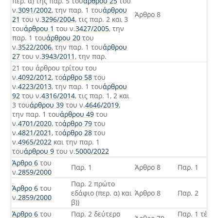
περ. α) της παρ. 5 του
άρθρου 25
του
ν.
3091/2002
, την παρ. 1 του
άρθρου
Άρθρο 8
21
του ν.
3296/2004
, τις παρ. 2 και 3
του
άρθρου 1
του ν.
3427/2005
, την
παρ. 1 του
άρθρου 20
του
ν.
3522/2006
, την παρ. 1 του
άρθρου
27
του ν.
3943/2011
, την παρ.
21 του άρθρου τρίτου του
ν.
4092/2012
, το
άρθρο 58
του
ν.
4223/2013
, την παρ. 1 του
άρθρου
92
του ν.
4316/2014
, τις παρ. 1, 2 και
3 του
άρθρου 39
του ν.
4646/2019
,
την παρ. 1 του
άρθρου 49
του
ν.
4701/2020
, το
άρθρο 79
του
ν.
4821/2021
, το
άρθρο 28
του
ν.
4965/2022
και την παρ. 1
του
άρθρου 9
του ν.
5000/2022
Άρθρο 6
του
Παρ. 1
Άρθρο 8
Παρ. 1
ν.
2859/2000
Παρ. 2 πρώτο
Άρθρο 6
του
εδάφιο (περ. α) και
Άρθρο 8
Παρ. 2
ν.
2859/2000
β))
Άρθρο 6
του
Παρ. 2 δεύτερο
Παρ. 1 τέτα