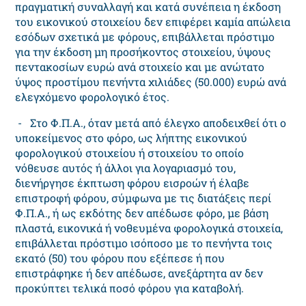
πραγματική συναλλαγή και κατά συνέπεια η έκδοση
του εικονικού στοιχείου δεν επιφέρει καμία απώλεια
εσόδων σχετικά με φόρους, επιβάλλεται πρόστιμο
για την έκδοση μη προσήκοντος στοιχείου, ύψους
πεντακοσίων ευρώ ανά στοιχείο και με ανώτατο
ύψος προστίμου πενήντα χιλιάδες (50.000) ευρώ ανά
ελεγχόμενο φορολογικό έτος.
- Στο Φ.Π.Α., όταν μετά από έλεγχο αποδειχθεί ότι ο
υποκείμενος στο φόρο, ως λήπτης εικονικού
φορολογικού στοιχείου ή στοιχείου το οποίο
νόθευσε αυτός ή άλλοι για λογαριασμό του,
διενήργησε έκπτωση φόρου εισροών ή έλαβε
επιστροφή φόρου, σύμφωνα με τις διατάξεις περί
Φ.Π.Α., ή ως εκδότης δεν απέδωσε φόρο, με βάση
πλαστά, εικονικά ή νοθευμένα φορολογικά στοιχεία,
επιβάλλεται πρόστιμο ισόποσο με το πενήντα τοις
εκατό (50) του φόρου που εξέπεσε ή που
επιστράφηκε ή δεν απέδωσε, ανεξάρτητα αν δεν
προκύπτει τελικά ποσό φόρου για καταβολή.