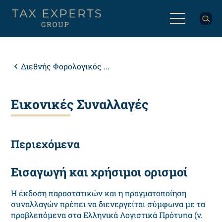
Παράκαμψη
προς
το
κυρίως
Back
περιεχόμενο
to
top
Breadcrumb
Διεθνής Φορολογικός ...
Εικονικές Συναλλαγές
Περιεχόμενα
Εισαγωγή και χρήσιμοι ορισμοί
Η έκδοση παραστατικών και η πραγματοποίηση
συναλλαγών πρέπει να διενεργείται σύμφωνα με τα
προβλεπόμενα στα Ελληνικά Λογιστικά Πρότυπα (ν.