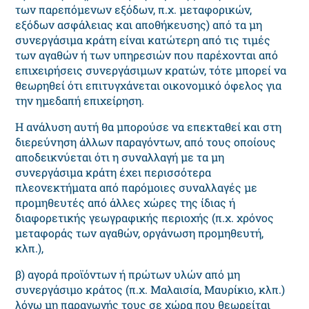
των παρεπόμενων εξόδων, π.χ. μεταφορικών,
εξόδων ασφάλειας και αποθήκευσης) από τα μη
συνεργάσιμα κράτη είναι κατώτερη από τις τιμές
των αγαθών ή των υπηρεσιών που παρέχονται από
επιχειρήσεις συνεργάσιμων κρατών, τότε μπορεί να
θεωρηθεί ότι επιτυγχάνεται οικονομικό όφελος για
την ημεδαπή επιχείρηση.
Η ανάλυση αυτή θα μπορούσε να επεκταθεί και στη
διερεύνηση άλλων παραγόντων, από τους οποίους
αποδεικνύεται ότι η συναλλαγή με τα μη
συνεργάσιμα κράτη έχει περισσότερα
πλεονεκτήματα από παρόμοιες συναλλαγές με
προμηθευτές από άλλες χώρες της ίδιας ή
διαφορετικής γεωγραφικής περιοχής (π.χ. χρόνος
μεταφοράς των αγαθών, οργάνωση προμηθευτή,
κλπ.),
β) αγορά προϊόντων ή πρώτων υλών από μη
συνεργάσιμο κράτος (π.χ. Μαλαισία, Μαυρίκιο, κλπ.)
λόγω μη παραγωγής τους σε χώρα που θεωρείται