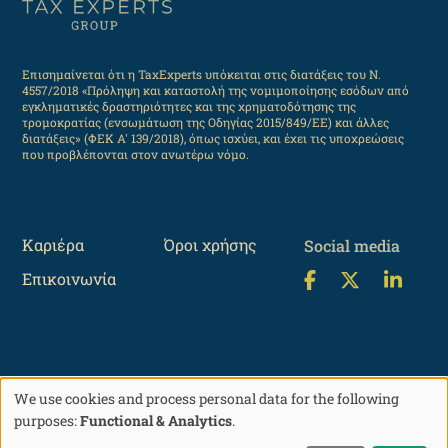
Επισημαίνεται ότι η TaxExperts υπόκειται στις διατάξεις του Ν.
4557/2018 «Πρόληψη και καταστολή της νομιμοποίησης εσόδων από
εγκληματικές δραστηριότητες και της χρηματοδότησης της
τρομοκρατίας (ενσωμάτωση της Οδηγίας 2015/849/ΕΕ) και άλλες
διατάξεις» (ΦΕΚ Α' 139/2018), όπως ισχύει, και έχει τις υποχρεώσεις
που προβλέπονται στον ανωτέρω νόμο.
Καριέρα
Όροι χρήσης
Social media
Επικοινωνία
We use cookies and process personal data for the following
©2004-2026 TaxExperts, All rights reserved
Use
purposes:
Functional & Analytics
.