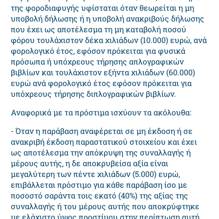
της φοροδιαφυγής υφίσταται όταν θεωρείται η μη
υποβολή δήλωσης ή η υποβολή ανακριβούς δήλωσης
που έχει ως αποτέλεσμα τη μη καταβολή ποσού
φόρου τουλάχιστον δέκα χιλιάδων (10.000) ευρώ, ανά
φορολογικό έτος, εφόσον πρόκειται για φυσικά
πρόσωπα ή υπόχρεους τήρησης απλογραφικών
βιβλίων και τουλάχιστον εξήντα χιλιάδων (60.000)
ευρώ ανά φορολογικό έτος εφόσον πρόκειται για
υπόχρεους τήρησης διπλογραφικών βιβλίων.
Αναφορικά με τα πρόστιμα ισχύουν τα ακόλουθα:
- Όταν η παράβαση αναφέρεται σε μη έκδοση ή σε
ανακριβή έκδοση παραστατικού στοιχείου και έχει
ως αποτέλεσμα την απόκρυψη της συναλλαγής ή
μέρους αυτής, η δε αποκρυβείσα αξία είναι
μεγαλύτερη των πέντε χιλιάδων (5.000) ευρώ,
επιβάλλεται πρόστιμο για κάθε παράβαση ίσο με
ποσοστό σαράντα τοις εκατό (40%) της αξίας της
συναλλαγής ή του μέρους αυτής που αποκρύφτηκε
με ελάχιστο ύψος προστίμου στην περίπτωση αυτή