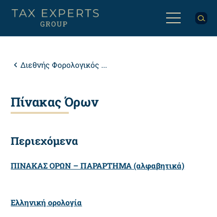
Παράκαμψη
προς
το
κυρίως
Back
περιεχόμενο
to
top
Breadcrumb
Διεθνής Φορολογικός ...
Πίνακας Όρων
Περιεχόμενα
ΠΙΝΑΚΑΣ ΟΡΩΝ – ΠΑΡΑΡΤΗΜΑ (αλφαβητικά)
Ελληνική ορολογία