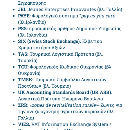
Σιγκαπούρης
JEI:
Jeunes Enterprises Innovantes (βλ. Γαλλία)
PAYE
:
Φορολογικό σύστημα "
pay
as
you
earn
"
(βλ.Ιρλανδία)
PSS
:
προσωπικός αριθμός Δημόσιας Υπηρεσίας
(βλ. Ιρλανδία)
SIX
(
Swiss
Stock
Exchange
):
Ελβετικό
Χρηματιστήριο Αξιών
TAS
:
Τουρκικά Λογιστικά Πρότυπα (βλ.
Τουρκία)
TCU:
Φορολογικός Κώδικας Ουκρανίας (βλ.
Ουκρανία)
TMSK:
Τουρκικό Συμβούλιο Λογιστικών
Προτύπων (βλ. Τουρκία)
UK
Accounting
Standards
Board
(
UK
ASB
):
Λογιστικά Πρότυπα-Ηνωμένο Βασίλειο
ZRR
:
«
zones
de
revitalisation
rurale
»-
Ζώνες για
την αναζωογόνηση αγροτικών περιοχών
(βλ.
Γαλλία)
VIES:
VAT Information Exchange System /