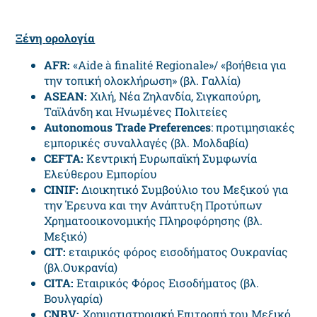
Ξένη
ορολογία
AFR
:
«Aide à finalité Regionale»/ «βοήθεια για
την τοπική ολοκλήρωση» (βλ. Γαλλία)
ASEAN
:
Χιλή, Νέα Ζηλανδία, Σιγκαπούρη,
Ταϊλάνδη και Ηνωμένες Πολιτείες
Autonomous Trade Preferences
: προτιμησιακές
εμπορικές συναλλαγές (βλ. Μολδαβία)
CEFTA:
Κεντρική Ευρωπαϊκή Συμφωνία
Ελεύθερου Εμπορίου
CINIF:
Διοικητικό Συμβούλιο του Μεξικού για
την Έρευνα και την Ανάπτυξη Προτύπων
Χρηματοοικονομικής Πληροφόρησης (βλ.
Μεξικό)
CIT
:
εταιρικός φόρος εισοδήματος Ουκρανίας
(βλ.Ουκρανία)
CITA:
Εταιρικός Φόρος Εισοδήματος (βλ.
Βουλγαρία)
CNBV:
Χρηματιστηριακή Επιτροπή του Μεξικό