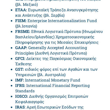
(βλ. Μεξικό)
ΕΤΑΑ:
Ευρωπαϊκή Τράπεζα Ανασυγκρότησης
και Ανάπτυξης (βλ. Σερβία)
FIEM:
Enterprise Internationalization Fund
(βλ.Ισπανία)
FRSME:
Εθνικά Λογιστικά Πρότυπα (Ηνωμένου
Βασιλείου/Ιρλανδίας) Χρηματοοικονομικής
Πληροφόρησης για τις Μεσαίες Επιχειρήσεις
GAAP:
Generally Accepted Accounting
Principles (Διεθνή Λογιστικά Πρότυπα)
GFCI
:
Δείκτες της Παγκόσμιας Οικονομικής
Έκθεσης
GST
:
ειδικός φόρος επί των Αγαθών και των
Υπηρεσιών (βλ. Αυστραλία)
IMF:
International Monetary Fund
IFRS:
International Financial Reporting
Standards
IOSCO:
Διεθνής Οργανισμός Επιτροπών
Κεφαλαιαγοράς
IRAS
: Αρχή Εσωτερικών Εσόδων της