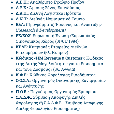
Α.Ε.Π.:
Ακαθάριστο Εγχώριο Προϊόν
Α.Ξ.Ε.:
Άμεσες Ξένες Επενδύσεις
Δ.Λ.Π.:
Διεθνή Λογιστικά Πρότυπα
Δ.Ν.Τ.:
Διεθνές Νομισματικό Ταμείο
Ε&Α:
(Προγράμματα) Έρευνας και Ανάπτυξης
(
Research
&
Development
)
ΕΕ/ΕΟΧ:
Ευρωπαική Ένωση /Ευρωπαϊκός
Οικονομικός Χώρος (01/01/ 1994)
ΚΕΔΕ:
Κυπριακές Εταιρείες Διεθνών
Επιχειρήσεων (βλ. Κύπρος)
Κώδικας
«
HM
Revenue
&
Customs
»:
Κώδικας
«της Αυτής Μεγαλειότητος για τα Εισοδήματα
και τους Δασμούς» (βλ. Αγγλία)
Κ.Φ.Ε.:
Κώδικας Φορολογίας Εισοδήματος
Ο.Ο.Σ.Α.:
Οργανισμός Οικονομικής Συνεργασίας
και Ανάπτυξης
Π.Ο.Ε. :
Παγκόσμιος Οργανισμός Εμπορίου
Σ.Α.Δ.Φ.:
Σύμβαση Αποφυγής Διπλής
Φορολογίας (ή Σ.Α.Δ.Φ.Ε. : Σύμβαση Αποφυγής
Διπλής Φορολογίας Εισοδήματος)