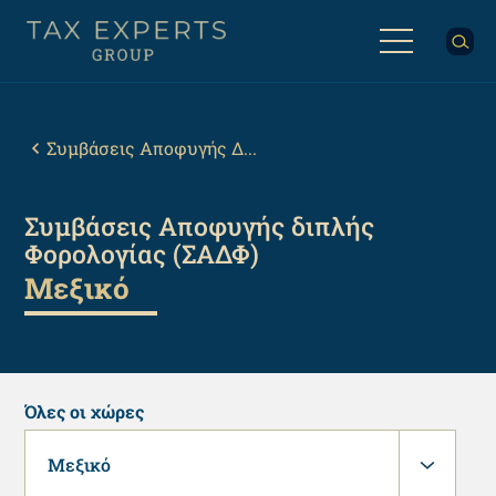
Παράκαμψη
προς
το
κυρίως
Back
περιεχόμενο
to
top
Breadcrumb
Συμβάσεις Αποφυγής Δ...
Συμβάσεις Αποφυγής διπλής
Φορολογίας (ΣΑΔΦ)
Μεξικό
Όλες οι χώρες
Μεξικό