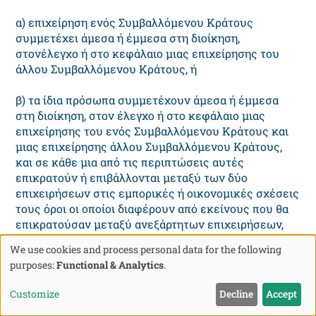
α) επιχείρηση ενός Συμβαλλόμενου Κράτους
συμμετέχει άμεσα ή έμμεσα στη διοίκηση,
στονέλεγχο ή στο κεφάλαιο μιας επιχείρησης του
άλλου Συμβαλλόμενου Κράτους, ή
β) τα ίδια πρόσωπα συμμετέχουν άμεσα ή έμμεσα
στη διοίκηση, στον έλεγχο ή στο κεφάλαιο μιας
επιχείρησης του ενός Συμβαλλόμενου Κράτους και
μιας επιχείρησης άλλου Συμβαλλόμενου Κράτους,
και σε κάθε μια από τις περιπτώσεις αυτές
επικρατούν ή επιβάλλονται μεταξύ των δύο
επιχειρήσεων στις εμπορικές ή οικονομικές σχέσεις
τους όροι οι οποίοι διαφέρουν από εκείνους που θα
επικρατούσαν μεταξύ ανεξάρτητων επιχειρήσεων,
τότε οποιαδήποτε κέρδη τα οποία θα είχαν
We use cookies and process personal data for the following
πραγματοποιηθεί από μια από τις επιχειρήσεις, αλλά,
Use
purposes:
Functional & Analytics
.
λόγω αυτών των όρων, δεν έχουν πραγματοποιηθεί,
of
μπορούν να συμπεριλαμβάνονται στα κέρδη αυτής
Customize
Decline
Accept
της επιχείρησης και να φορολογούνται ανάλογα.
personal