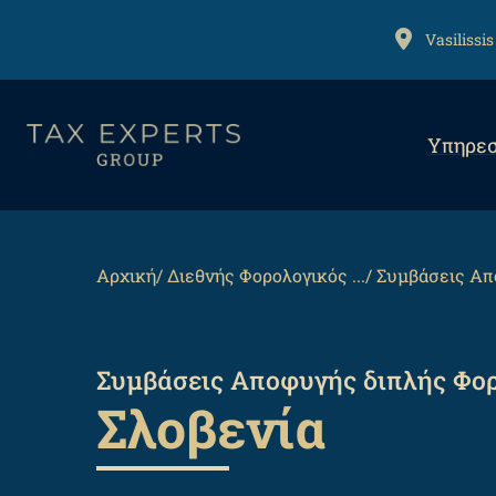
Αναζήτηση
Παράκαμψη
προς
ADDRESS
Vasilissis
το
κυρίως
Mai
περιεχόμενο
Υπηρεσ
navi
Back
to
top
Breadcrumb
Αρχική
Διεθνής Φορολογικός ...
Συμβάσεις Απο
Συμβάσεις Αποφυγής διπλής Φορ
Σλοβενία