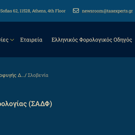
 Sofias 62, 11528, Athens, 4th Floor
EMAIL
newsroom@taxexperts.gr
n
ίες
Εταιρεία
Eλληνικός Φορολογικός Οδηγός
gation
φυγής Δ...
Σλοβενία
ολογίας (ΣΑΔΦ)