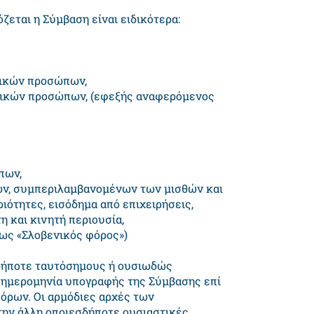
ζεται η Σύμβαση είναι ειδικότερα:
σικών προσώπων,
ομικών προσώπων, (εφεξής αναφερόμενος
πων,
ων, συμπεριλαμβανομένων των μισθών και
ιότητες, εισόδημα από επιχειρήσεις,
η και κινητή περιουσία,
 ως «Σλοβενικός φόρος»)
δήποτε ταυτόσημους ή ουσιωδώς
 ημερομηνία υπογραφής της Σύμβασης επί
όρων. Οι αρμόδιες αρχές των
ην άλλη οποιεσδήποτε ουσιαστικές