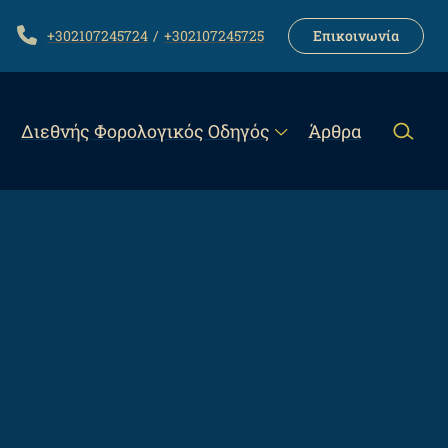
LINK
TELEPHONE
+302107245724
+302107245725
Επικοινωνία
Διεθνής Φορολογικός Οδηγός
Άρθρα