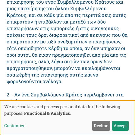
επιχείρησης του ενός Συμβαλλόμενου Κράτους και
μιας επιχείρησηςτου άλλου Συμβαλλόμενου
Κράτους, και σε κάθε μία από τις περιπτώσεις αυτές
επικρατούν ή επιβάλλονται μεταξύ των δύο
επιχειρήσεων στις εμπορικές ή στις οικονομικές
σχέσεις τους όροι διαφορετικοί από εκείνους που θα
επικρατούσαν μεταξύ ανεξαρτήτων επιχειρήσεων,
τότε οποιαδήποτε κέρδη τα οποία, αν δεν υπήρχαν οι
όροι αυτοί, θα είχαν πραγματοποιηθεί από μία από τις
επιχειρήσεις, αλλά, λόγω αυτών των όρων δεν
πραγματοποιήθηκαν, μπορούν να περιλαμβάνονται
όσα κέρδη της επιχείρησης αυτής και να
φορολογούνται ανάλογα.
2. Αν ένα Συμβαλλόμενο Κράτος περιλαμβάνει στα
κέρδη μιας επιχείρησης του Κράτους αυτού - και
We use cookies and process personal data for the following
φορολογεί ανάλογα - κέρδη για τα οποία, μια
Use
purposes:
Functional & Analytics
.
επιχείρηση του άλλου Συμβαλλόμενου Κράτους έχει
φορολογηθεί σ' αυτό το άλλο Κράτος και τα
of
Customize
Decline
Accept
περιληφθέντα κατ' αυτόν τον τρόπο κέρδη είναι
personal
κέρδη τα οποία θα είχαν πραγματοποιηθεί από την