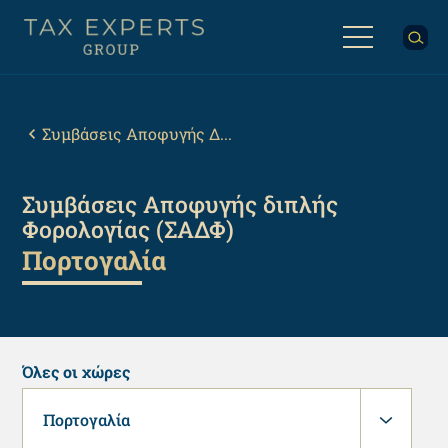
Παράκαμψη
προς
το
κυρίως
Back
περιεχόμενο
to
top
Breadcrumb
Συμβάσεις Αποφυγής Δ...
Συμβάσεις Αποφυγής διπλής
Φορολογίας (ΣΑΔΦ)
Πορτογαλία
Όλες οι χώρες
Πορτογαλία