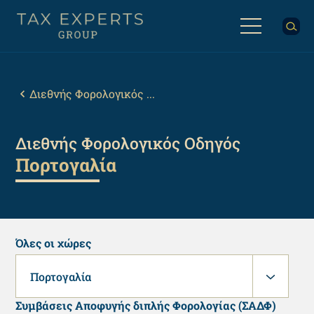
Παράκαμψη
προς
το
κυρίως
Back
περιεχόμενο
to
top
Breadcrumb
Διεθνής Φορολογικός ...
Διεθνής Φορολογικός Οδηγός
Πορτογαλία
Όλες οι χώρες
Πορτογαλία
Συμβάσεις Αποφυγής διπλής Φορολογίας (ΣΑΔΦ)