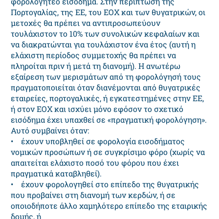
φορολογητέο εισόδημα. Στην περίπτωση της
Πορτογαλίας, της ΕΕ, του ΕΟΧ και των θυγατρικών, οι
μετοχές θα πρέπει να αντιπροσωπεύουν
τουλάχιστον το 10% των συνολικών κεφαλαίων και
να διακρατώνται για τουλάχιστον ένα έτος (αυτή η
ελάχιστη περίοδος συμμετοχής θα πρέπει να
πληροίται πριν ή μετά τη διανομή). Η ανωτέρω
εξαίρεση των μερισμάτων από τη φορολόγησή τους
πραγματοποιείται όταν διανέμονται από θυγατρικές
εταιρείες, πορτογαλικές, ή εγκατεστημένες στην ΕΕ,
ή στον ΕΟΧ και ισχύει μόνο εφόσον το σχετικό
εισόδημα έχει υπαχθεί σε «πραγματική φορολόγηση».
Αυτό συμβαίνει όταν:
• έχουν υποβληθεί σε φορολογία εισοδήματος
νομικών προσώπων ή σε συγκρίσιμο φόρο (χωρίς να
απαιτείται ελάχιστο ποσό του φόρου που έχει
πραγματικά καταβληθεί).
• έχουν φορολογηθεί στο επίπεδο της θυγατρικής
που προβαίνει στη διανομή των κερδών, ή σε
οποιοδήποτε άλλο χαμηλότερο επίπεδο της εταιρικής
δομής, ή