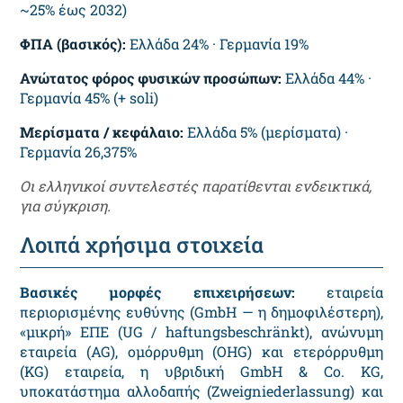
~25% έως 2032)
ΦΠΑ (βασικός):
Ελλάδα 24% · Γερμανία 19%
Ανώτατος φόρος φυσικών προσώπων:
Ελλάδα 44% ·
Γερμανία 45% (+ soli)
Μερίσματα / κεφάλαιο:
Ελλάδα 5% (μερίσματα) ·
Γερμανία 26,375%
Οι ελληνικοί συντελεστές παρατίθενται ενδεικτικά,
για σύγκριση.
Λοιπά χρήσιμα στοιχεία
Βασικές μορφές επιχειρήσεων:
εταιρεία
περιορισμένης ευθύνης (GmbH — η δημοφιλέστερη),
«μικρή» ΕΠΕ (UG / haftungsbeschränkt), ανώνυμη
εταιρεία (AG), ομόρρυθμη (OHG) και ετερόρρυθμη
(KG) εταιρεία, η υβριδική GmbH & Co. KG,
υποκατάστημα αλλοδαπής (Zweigniederlassung) και