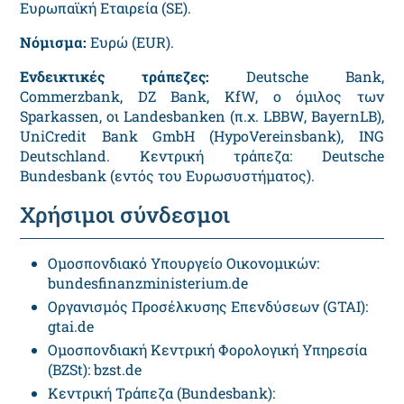
Ευρωπαϊκή Εταιρεία (SE).
Νόμισμα:
Ευρώ (EUR).
Ενδεικτικές τράπεζες:
Deutsche Bank,
Commerzbank, DZ Bank, KfW, ο όμιλος των
Sparkassen, οι Landesbanken (π.χ. LBBW, BayernLB),
UniCredit Bank GmbH (HypoVereinsbank), ING
Deutschland. Κεντρική τράπεζα: Deutsche
Bundesbank (εντός του Ευρωσυστήματος).
Χρήσιμοι σύνδεσμοι
Ομοσπονδιακό Υπουργείο Οικονομικών:
bundesfinanzministerium.de
Οργανισμός Προσέλκυσης Επενδύσεων (GTAI):
gtai.de
Ομοσπονδιακή Κεντρική Φορολογική Υπηρεσία
(BZSt): bzst.de
Κεντρική Τράπεζα (Bundesbank):