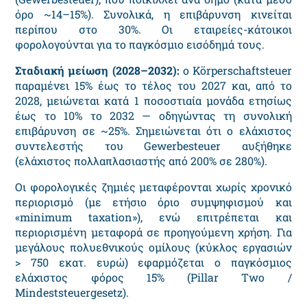
όρο ~14–15%). Συνολικά, η επιβάρυνση κινείται
περίπου στο 30%. Οι εταιρείες-κάτοικοι
φορολογούνται για το παγκόσμιο εισόδημά τους.
Σταδιακή μείωση (2028–2032):
ο Körperschaftsteuer
παραμένει 15% έως το τέλος του 2027 και, από το
2028, μειώνεται κατά 1 ποσοστιαία μονάδα ετησίως
έως το 10% το 2032 — οδηγώντας τη συνολική
επιβάρυνση σε ~25%. Σημειώνεται ότι ο ελάχιστος
συντελεστής του Gewerbesteuer αυξήθηκε
(ελάχιστος πολλαπλασιαστής από 200% σε 280%).
Οι φορολογικές ζημιές μεταφέρονται χωρίς χρονικό
περιορισμό (με ετήσιο όριο συμψηφισμού και
«minimum taxation»), ενώ επιτρέπεται και
περιορισμένη μεταφορά σε προηγούμενη χρήση. Για
μεγάλους πολυεθνικούς ομίλους (κύκλος εργασιών
> 750 εκατ. ευρώ) εφαρμόζεται ο παγκόσμιος
ελάχιστος φόρος 15% (Pillar Two /
Mindeststeuergesetz).