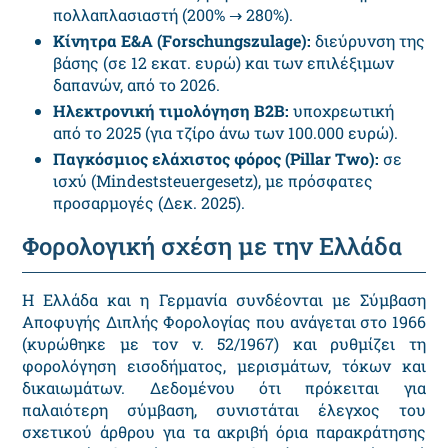
πολλαπλασιαστή (200% → 280%).
Κίνητρα Ε&Α (Forschungszulage):
διεύρυνση της
βάσης (σε 12 εκατ. ευρώ) και των επιλέξιμων
δαπανών, από το 2026.
Ηλεκτρονική τιμολόγηση B2B:
υποχρεωτική
από το 2025 (για τζίρο άνω των 100.000 ευρώ).
Παγκόσμιος ελάχιστος φόρος (Pillar Two):
σε
ισχύ (Mindeststeuergesetz), με πρόσφατες
προσαρμογές (Δεκ. 2025).
Φορολογική σχέση με την Ελλάδα
Η Ελλάδα και η Γερμανία συνδέονται με Σύμβαση
Αποφυγής Διπλής Φορολογίας που ανάγεται στο 1966
(κυρώθηκε με τον ν. 52/1967) και ρυθμίζει τη
φορολόγηση εισοδήματος, μερισμάτων, τόκων και
δικαιωμάτων. Δεδομένου ότι πρόκειται για
παλαιότερη σύμβαση, συνιστάται έλεγχος του
σχετικού άρθρου για τα ακριβή όρια παρακράτησης