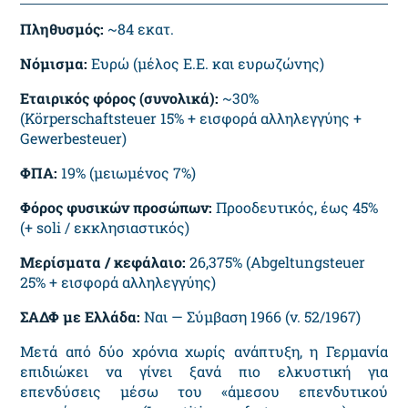
Πληθυσμός:
~84 εκατ.
Νόμισμα:
Ευρώ (μέλος Ε.Ε. και ευρωζώνης)
Εταιρικός φόρος (συνολικά):
~30%
(Körperschaftsteuer 15% + εισφορά αλληλεγγύης +
Gewerbesteuer)
ΦΠΑ:
19% (μειωμένος 7%)
Φόρος φυσικών προσώπων:
Προοδευτικός, έως 45%
(+ soli / εκκλησιαστικός)
Μερίσματα / κεφάλαιο:
26,375% (Abgeltungsteuer
25% + εισφορά αλληλεγγύης)
ΣΑΔΦ με Ελλάδα:
Ναι — Σύμβαση 1966 (ν. 52/1967)
Μετά από δύο χρόνια χωρίς ανάπτυξη, η Γερμανία
επιδιώκει να γίνει ξανά πιο ελκυστική για
επενδύσεις μέσω του «άμεσου επενδυτικού