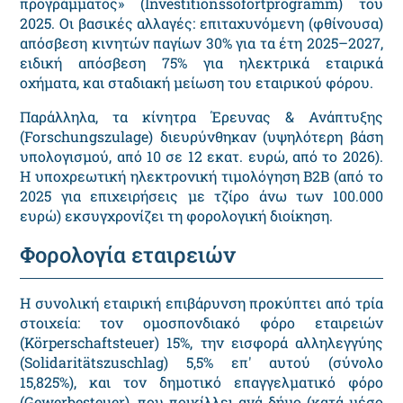
προγράμματος» (Investitionssofortprogramm) του
2025. Οι βασικές αλλαγές: επιταχυνόμενη (φθίνουσα)
απόσβεση κινητών παγίων 30% για τα έτη 2025–2027,
ειδική απόσβεση 75% για ηλεκτρικά εταιρικά
οχήματα, και σταδιακή μείωση του εταιρικού φόρου.
Παράλληλα, τα κίνητρα Έρευνας & Ανάπτυξης
(Forschungszulage) διευρύνθηκαν (υψηλότερη βάση
υπολογισμού, από 10 σε 12 εκατ. ευρώ, από το 2026).
Η υποχρεωτική ηλεκτρονική τιμολόγηση B2B (από το
2025 για επιχειρήσεις με τζίρο άνω των 100.000
ευρώ) εκσυγχρονίζει τη φορολογική διοίκηση.
Φορολογία εταιρειών
Η συνολική εταιρική επιβάρυνση προκύπτει από τρία
στοιχεία: τον ομοσπονδιακό φόρο εταιρειών
(Körperschaftsteuer) 15%, την εισφορά αλληλεγγύης
(Solidaritätszuschlag) 5,5% επ' αυτού (σύνολο
15,825%), και τον δημοτικό επαγγελματικό φόρο
(Gewerbesteuer), που ποικίλλει ανά δήμο (κατά μέσο