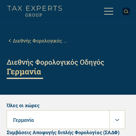
Παράκαμψη
προς
το
κυρίως
Back
περιεχόμενο
to
top
Breadcrumb
Διεθνής Φορολογικός ...
Διεθνής Φορολογικός Οδηγός
Γερμανία
Όλες οι χώρες
Γερμανία
Συμβάσεις Αποφυγής διπλής Φορολογίας (ΣΑΔΦ)