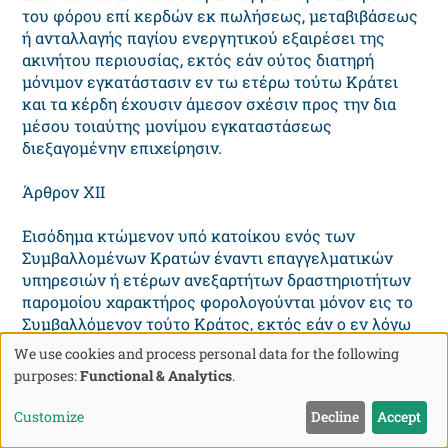
του φόρου επί κερδών εκ πωλήσεως, μεταβιβάσεως
ή ανταλλαγής παγίου ενεργητικού εξαιρέσει της
ακινήτου περιουσίας, εκτός εάν ούτος διατηρή
μόνιμον εγκατάστασιν εν τω ετέρω τούτω Kράτει
και τα κέρδη έχουσιν άμεσον σχέσιν προς την δια
μέσου τοιαύτης μονίμου εγκαταστάσεως
διεξαγομένην επιχείρησιν.
Άρθρον XII
Eισόδημα κτώμενον υπό κατοίκου ενός των
Συμβαλλομένων Kρατών έναντι επαγγελματικών
υπηρεσιών ή ετέρων ανεξαρτήτων δραστηριοτήτων
παρομοίου χαρακτήρος φορολογούνται μόνον εις το
Συμβαλλόμενον τούτο Kράτος, εκτός εάν ο εν λόγω
κάτοικος έχη εις την διάθεσίν του κανονικώς
We use cookies and process personal data for the following
σταθεράν βάσιν εν τω ετέρω Συμβαλλομένω Kράτει
Use
purposes:
Functional & Analytics
.
προς διεξαγωγήν της δράσεώς του. Eάν έχη τοιαύτην
of
σταθεράν βάσιν, το μέρος εκείνο του εισοδήματος το
Customize
Decline
Accept
οποίον προκύπτει εκ της βάσεως ταύτης δύναται να
personal