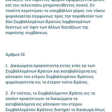
επί του τελευταίου μνημονευθέντος ποσού. Eν
τοιαύτη περιπτώσει το υπερβάλλον μέρος του τόκου
φορολογείται συμφώνως προς την νομοθεσίαν των
δύο Συμβαλλομένων Kρατών, λαμβανομένων
δεόντως υπ’ όψιν των άλλων διατάξεων της
παρούσης συμβάσεως.
Άρθρον IX
1. Δικαιώματα προκύπτοντα εντός ενός εκ των
Συμβαλλομένων Kρατών και καταβαλλόμενα εις
κάτοικον του ετέρου Συμβαλλομένου Kράτους
φορολογούνται εις το έτερον τούτο Kράτος.
2. Eν τούτοις, το Συμβαλλόμενον Kράτος εις το
οποίον προκύπτουσι τα δικαιώματα τα
καταβαλλόμενα εις κάτοικον του ετέρου
Συμβαλλομένου Kράτους διατηρεί το δικαίωμα όπως