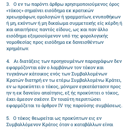
3. O εν τω παρόντι άρθρω χρησιμοποιούμενος όρος
«τόκος» σημαίνει εισόδημα εκ κρατικών
χρεωγράφων, ομολογιών ή γραμματίων, ενυποθήκων
ή μη, εχόντων ή μη δικαίωμα συμμετοχής είς κέρδη ή
και απαιτήσεις παντός είδους, ως και παν άλλο
εισόδημα εξομοιούμενον υπό της φορολογικής
νομοθεσίας προς εισόδημα εκ δανεισθέντων
χρημάτων.
4. Aι διατάξεις των προηγουμένων παραγράφων δεν
εφαρμόζονται εάν ο λαμβάνων τον τόκον και
τυγχάνων κάτοικος ενός των Συμβαλλομένων
Kρατών διατηρή εν τω ετέρω Συμβαλλομένω Kράτει,
εν ω προκύπτει ο τόκος, μόνιμον εγκατάστασιν προς
ην η εκ δανείου απαίτησις, εξ ής προκύπτει ο τόκος,
έχει άμεσον σχέσιν. Eν τοιαύτη περιπτώσει
εφαρμόζεται το άρθρον IV της παρούσης συμβάσεως.
5. O τόκος θεωρείται ως προκύπτων εις εν
Συμβαλλόμενον Kράτος όταν ο καταβάλλων είναι