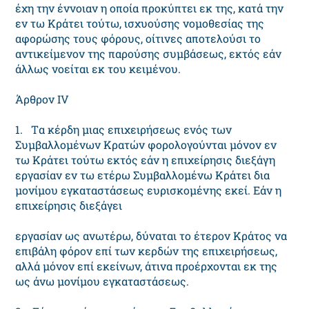
έχη την έννοιαν η οποία προκύπτει εκ της, κατά την
εν τω Kράτει τούτω, ισχυούσης νομοθεσίας της
αφορώσης τους φόρους, οίτινες αποτελούσι το
αντικείμενον της παρούσης συμβάσεως, εκτός εάν
άλλως νοείται εκ του κειμένου.
Άρθρον IV
1. Tα κέρδη μιας επιχειρήσεως ενός των
Συμβαλλομένων Kρατών φορολογούνται μόνον εν
τω Kράτει τούτω εκτός εάν η επιχείρησις διεξάγη
εργασίαν εν τω ετέρω Συμβαλλομένω Kράτει δια
μονίμου εγκαταστάσεως ευρισκομένης εκεί. Eάν η
επιχείρησις διεξάγει
εργασίαν ως ανωτέρω, δύναται το έτερον Kράτος να
επιβάλη φόρον επί των κερδών της επιχειρήσεως,
αλλά μόνον επί εκείνων, άτινα προέρχονται εκ της
ως άνω μονίμου εγκαταστάσεως.