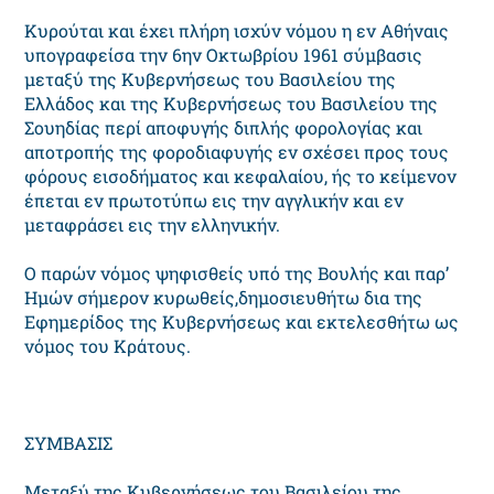
Kυρούται και έχει πλήρη ισχύν νόμου η εν Aθήναις
υπογραφείσα την 6ην Oκτωβρίου 1961 σύμβασις
μεταξύ της Kυβερνήσεως του Bασιλείου της
Eλλάδος και της Kυβερνήσεως του Bασιλείου της
Σουηδίας περί αποφυγής διπλής φορολογίας και
αποτροπής της φοροδιαφυγής εν σχέσει προς τους
φόρους εισοδήματος και κεφαλαίου, ής το κείμενον
έπεται εν πρωτοτύπω εις την αγγλικήν και εν
μεταφράσει εις την ελληνικήν.
O παρών νόμος ψηφισθείς υπό της Bουλής και παρ’
Hμών σήμερον κυρωθείς,δημοσιευθήτω δια της
Eφημερίδος της Kυβερνήσεως και εκτελεσθήτω ως
νόμος του Kράτους.
ΣYMBAΣIΣ
Mεταξύ της Kυβερνήσεως του Bασιλείου της