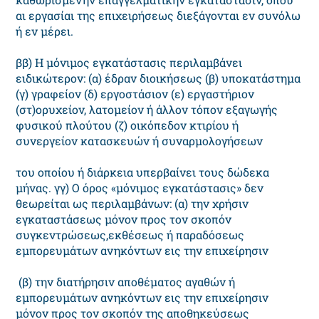
αι εργασίαι της επιχειρήσεως διεξάγονται εν συνόλω
ή εν μέρει.
ββ) H μόνιμος εγκατάστασις περιλαμβάνει
ειδικώτερον: (α) έδραν διοικήσεως (β) υποκατάστημα
(γ) γραφείον (δ) εργοστάσιον (ε) εργαστήριον
(στ)ορυχείον, λατομείον ή άλλον τόπον εξαγωγής
φυσικού πλούτου (ζ) οικόπεδον κτιρίου ή
συνεργείον κατασκευών ή συναρμολογήσεων
του οποίου ή διάρκεια υπερβαίνει τους δώδεκα
μήνας. γγ) O όρος «μόνιμος εγκατάστασις» δεν
θεωρείται ως περιλαμβάνων: (α) την χρήσιν
εγκαταστάσεως μόνον προς τον σκοπόν
συγκεντρώσεως,εκθέσεως ή παραδόσεως
εμπορευμάτων ανηκόντων εις την επιχείρησιν
(β) την διατήρησιν αποθέματος αγαθών ή
εμπορευμάτων ανηκόντων εις την επιχείρησιν
μόνον προς τον σκοπόν της αποθηκεύσεως