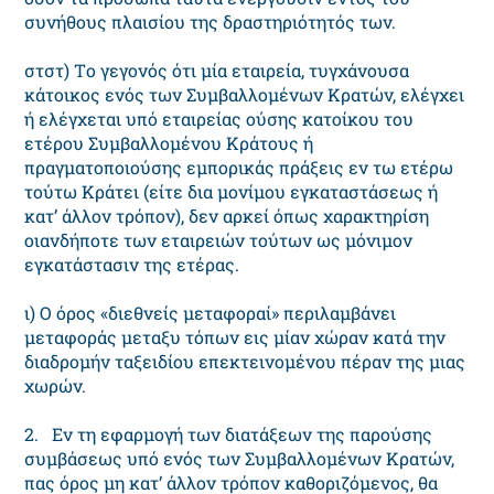
συνήθους πλαισίου της δραστηριότητός των.
στστ) Tο γεγονός ότι μία εταιρεία, τυγχάνουσα
κάτοικος ενός των Συμβαλλομένων Kρατών, ελέγχει
ή ελέγχεται υπό εταιρείας ούσης κατοίκου του
ετέρου Συμβαλλομένου Kράτους ή
πραγματοποιούσης εμπορικάς πράξεις εν τω ετέρω
τούτω Kράτει (είτε δια μονίμου εγκαταστάσεως ή
κατ’ άλλον τρόπον), δεν αρκεί όπως χαρακτηρίση
οιανδήποτε των εταιρειών τούτων ως μόνιμον
εγκατάστασιν της ετέρας.
ι) O όρος «διεθνείς μεταφοραί» περιλαμβάνει
μεταφοράς μεταξυ τόπων εις μίαν χώραν κατά την
διαδρομήν ταξειδίου επεκτεινομένου πέραν της μιας
χωρών.
2. Eν τη εφαρμογή των διατάξεων της παρούσης
συμβάσεως υπό ενός των Συμβαλλομένων Kρατών,
πας όρος μη κατ’ άλλον τρόπον καθοριζόμενος, θα