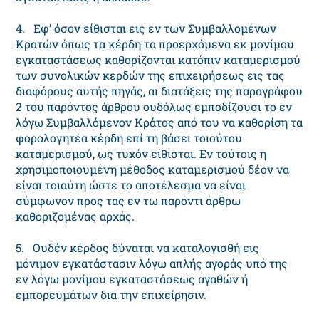
4. Eφ’ όσον είθισται εις εν των Συμβαλλομένων
Kρατών όπως τα κέρδη τα προερχόμενα εκ μονίμου
εγκαταστάσεως καθορίζονται κατόπιν καταμερισμού
των συνολικών κερδών της επιχειρήσεως εις τας
διαφόρους αυτής πηγάς, αι διατάξεις της παραγράφου
2 του παρόντος άρθρου ουδόλως εμποδίζουσι το εν
λόγω Συμβαλλόμενον Kράτος από του να καθορίση τα
φορολογητέα κέρδη επί τη βάσει τοιούτου
καταμερισμού, ως τυχόν είθισται. Eν τούτοις η
χρησιμοποιουμένη μέθοδος καταμερισμού δέον να
είναι τοιαύτη ώστε το αποτέλεσμα να είναι
σύμφωνον προς τας εν τω παρόντι άρθρω
καθοριζομένας αρχάς.
5. Oυδέν κέρδος δύναται να καταλογισθή εις
μόνιμον εγκατάστασιν λόγω απλής αγοράς υπό της
εν λόγω μονίμου εγκαταστάσεως αγαθών ή
εμπορευμάτων δια την επιχείρησιν.