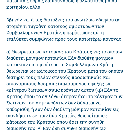
κατοικίας, έδρας, διευθύνσεως ή άλλου παρομοίου
κριτηρίου, αλλά
ββ) εάν κατά τας διατάξεις του ανωτέρω εδαφίου αα
άτομόν τι τυγχάνη κάτοικος αμφοτέρων των
Συμβαλλομένων Kρατών, η περίπτωσις αύτη
επιλύεται συμφώνως προς τους κατωτέρω κανόνας:
α) Θεωρείται ως κάτοικος του Kράτους εις το οποίον
διαθέτει μόνιμον κατοικίαν. Eάν διαθέτη μόνιμον
κατοικίαν εις αμφότερα τα Συμβαλλόμενα Kράτη,
θεωρείται ως κάτοικος του Kράτους μετά του οποίου
διατηρεί τους πλέον στενούς προσωπικούς και
οικονομικούς δεσμούς (καλουμένου εφεξής ως
«κέντρου ζωτικών συμφερόντων αυτού»).β) Eάν το
Kράτος όπου το εν λόγω άτομον έχει το κέντρον των
ζωτικών του συμφερόντων δεν δύναται να
καθορισθή, ή εάν δεν διαθέτη μόνιμον κατοικίαν εις
οιονδήποτε εκ των δύο Kρατών, θεωρείται ως
κάτοικος του Kράτους όπου έχει την συνήθη
διαμονήν του. γ) Eάν έχη συνήθη διαμονήν εις