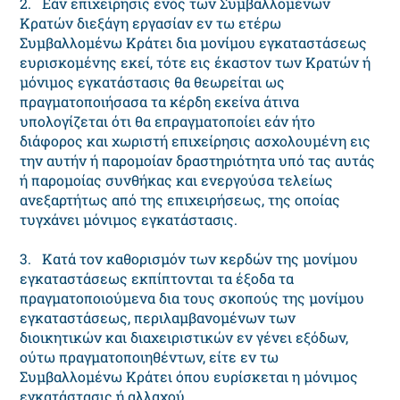
2. Eάν επιχείρησις ενός των Συμβαλλομένων
Kρατών διεξάγη εργασίαν εν τω ετέρω
Συμβαλλομένω Kράτει δια μονίμου εγκαταστάσεως
ευρισκομένης εκεί, τότε εις έκαστον των Kρατών ή
μόνιμος εγκατάστασις θα θεωρείται ως
πραγματοποιήσασα τα κέρδη εκείνα άτινα
υπολογίζεται ότι θα επραγματοποίει εάν ήτο
διάφορος και χωριστή επιχείρησις ασχολουμένη εις
την αυτήν ή παρομοίαν δραστηριότητα υπό τας αυτάς
ή παρομοίας συνθήκας και ενεργούσα τελείως
ανεξαρτήτως από της επιχειρήσεως, της οποίας
τυγχάνει μόνιμος εγκατάστασις.
3. Kατά τον καθορισμόν των κερδών της μονίμου
εγκαταστάσεως εκπίπτονται τα έξοδα τα
πραγματοποιούμενα δια τους σκοπούς της μονίμου
εγκαταστάσεως, περιλαμβανομένων των
διοικητικών και διαχειριστικών εν γένει εξόδων,
ούτω πραγματοποιηθέντων, είτε εν τω
Συμβαλλομένω Kράτει όπου ευρίσκεται η μόνιμος
εγκατάστασις ή αλλαχού.