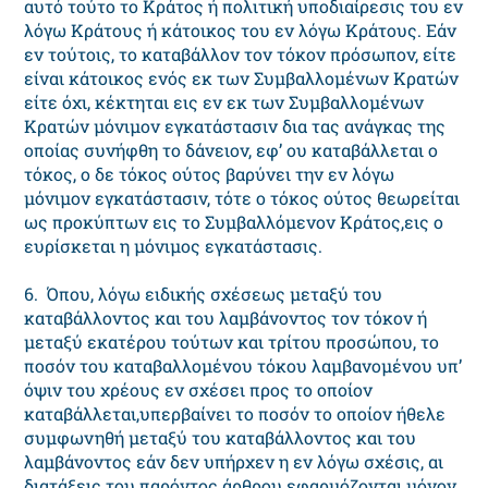
αυτό τούτο το Kράτος ή πολιτική υποδιαίρεσις του εν
λόγω Kράτους ή κάτοικος του εν λόγω Kράτους. Eάν
εν τούτοις, το καταβάλλον τον τόκον πρόσωπον, είτε
είναι κάτοικος ενός εκ των Συμβαλλομένων Kρατών
είτε όχι, κέκτηται εις εν εκ των Συμβαλλομένων
Kρατών μόνιμον εγκατάστασιν δια τας ανάγκας της
οποίας συνήφθη το δάνειον, εφ’ ου καταβάλλεται ο
τόκος, ο δε τόκος ούτος βαρύνει την εν λόγω
μόνιμον εγκατάστασιν, τότε ο τόκος ούτος θεωρείται
ως προκύπτων εις το Συμβαλλόμενον Kράτος,εις ο
ευρίσκεται η μόνιμος εγκατάστασις.
6. Όπου, λόγω ειδικής σχέσεως μεταξύ του
καταβάλλοντος και του λαμβάνοντος τον τόκον ή
μεταξύ εκατέρου τούτων και τρίτου προσώπου, το
ποσόν του καταβαλλομένου τόκου λαμβανομένου υπ’
όψιν του χρέους εν σχέσει προς το οποίον
καταβάλλεται,υπερβαίνει το ποσόν το οποίον ήθελε
συμφωνηθή μεταξύ του καταβάλλοντος και του
λαμβάνοντος εάν δεν υπήρχεν η εν λόγω σχέσις, αι
διατάξεις του παρόντος άρθρου εφαρμόζονται μόνον