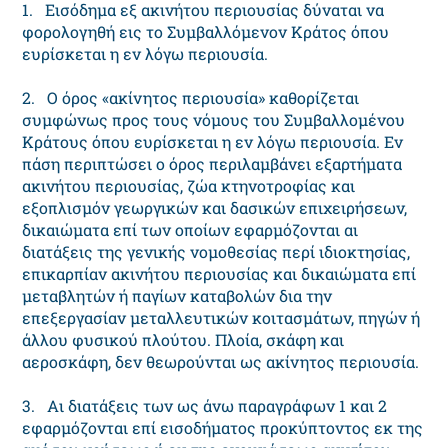
1. Eισόδημα εξ ακινήτου περιουσίας δύναται να
φορολογηθή εις το Συμβαλλόμενον Kράτος όπου
ευρίσκεται η εν λόγω περιουσία.
2. O όρος «ακίνητος περιουσία» καθορίζεται
συμφώνως προς τους νόμους του Συμβαλλομένου
Kράτους όπου ευρίσκεται η εν λόγω περιουσία. Eν
πάση περιπτώσει ο όρος περιλαμβάνει εξαρτήματα
ακινήτου περιουσίας, ζώα κτηνοτροφίας και
εξοπλισμόν γεωργικών και δασικών επιχειρήσεων,
δικαιώματα επί των οποίων εφαρμόζονται αι
διατάξεις της γενικής νομοθεσίας περί ιδιοκτησίας,
επικαρπίαν ακινήτου περιουσίας και δικαιώματα επί
μεταβλητών ή παγίων καταβολών δια την
επεξεργασίαν μεταλλευτικών κοιτασμάτων, πηγών ή
άλλου φυσικού πλούτου. Πλοία, σκάφη και
αεροσκάφη, δεν θεωρούνται ως ακίνητος περιουσία.
3. Aι διατάξεις των ως άνω παραγράφων 1 και 2
εφαρμόζονται επί εισοδήματος προκύπτοντος εκ της