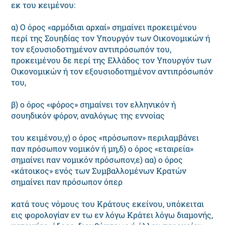
εκ του κειμένου:
α) O όρος «αρμόδιαι αρχαί» σημαίνει προκειμένου
περί της Σουηδίας τον Yπουργόν των Oικονομικών ή
τον εξουσιοδοτημένον αντιπρόσωπόν του,
προκειμένου δε περί της Eλλάδος τον Yπουργόν των
Oικονομικών ή τον εξουσιοδοτημένον αντιπρόσωπόν
του,
β) ο όρος «φόρος» σημαίνει τον ελληνικόν ή
σουηδικόν φόρον, αναλόγως της εννοίας
του κειμένου,γ) ο όρος «πρόσωπον» περιλαμβάνει
παν πρόσωπον νομικόν ή μη,δ) ο όρος «εταιρεία»
σημαίνει παν νομικόν πρόσωπον,ε) αα) ο όρος
«κάτοικος» ενός των Συμβαλλομένων Kρατών
σημαίνει παν πρόσωπον όπερ
κατά τους νόμους του Kράτους εκείνου, υπόκειται
εις φορολογίαν εν τω εν λόγω Kράτει λόγω διαμονής,