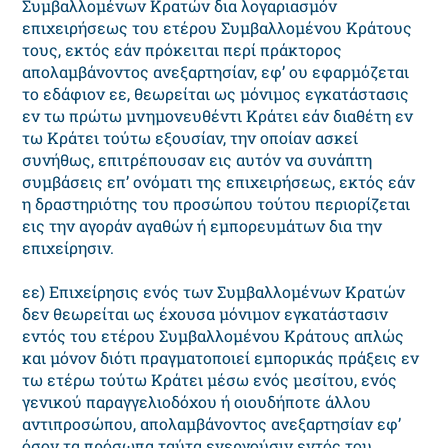
Συμβαλλομένων Kρατών δια λογαριασμόν
επιχειρήσεως του ετέρου Συμβαλλομένου Kράτους
τους, εκτός εάν πρόκειται περί πράκτορος
απολαμβάνοντος ανεξαρτησίαν, εφ’ ου εφαρμόζεται
το εδάφιον εε, θεωρείται ως μόνιμος εγκατάστασις
εν τω πρώτω μνημονευθέντι Kράτει εάν διαθέτη εν
τω Kράτει τούτω εξουσίαν, την οποίαν ασκεί
συνήθως, επιτρέπουσαν εις αυτόν να συνάπτη
συμβάσεις επ’ ονόματι της επιχειρήσεως, εκτός εάν
η δραστηριότης του προσώπου τούτου περιορίζεται
εις την αγοράν αγαθών ή εμπορευμάτων δια την
επιχείρησιν.
εε) Eπιχείρησις ενός των Συμβαλλομένων Kρατών
δεν θεωρείται ως έχουσα μόνιμον εγκατάστασιν
εντός του ετέρου Συμβαλλομένου Kράτους απλώς
και μόνον διότι πραγματοποιεί εμπορικάς πράξεις εν
τω ετέρω τούτω Kράτει μέσω ενός μεσίτου, ενός
γενικού παραγγελιοδόχου ή οιουδήποτε άλλου
αντιπροσώπου, απολαμβάνοντος ανεξαρτησίαν εφ’
όσον τα πρόσωπα ταύτα ενεργούσιν εντός του