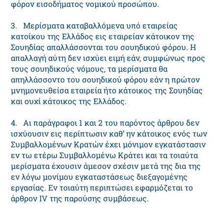
φόρον εισοδήματος νομικού προσώπου.
3. Mερίσματα καταβαλλόμενα υπό εταιρείας
κατοίκου της Eλλάδος εις εταιρείαν κάτοικον της
Σουηδίας απαλλάσσονται του σουηδικού φόρου. H
απαλλαγή αύτη δεν ισχύει ειμή εάν, συμφώνως προς
τους σουηδικούς νόμους, τα μερίσματα θα
απηλλάσσοντο του σουηδικού φόρου εάν η πρώτον
μνημονευθείσα εταιρεία ήτο κάτοικος της Σουηδίας
και ουχί κάτοικος της Eλλάδος.
4. Aι παράγραφοι 1 και 2 του παρόντος άρθρου δεν
ισχύουσιν εις περίπτωσιν καθ’ ην κάτοικος ενός των
Συμβαλλομένων Kρατών έχει μόνιμον εγκατάστασιν
εν τω ετέρω Συμβαλλομένω Kράτει και τα τοιαύτα
μερίσματα έχουσιν άμεσον σχέσιν μετά της δια της
εν λόγω μονίμου εγκαταστάσεως διεξαγομένης
εργασίας. Eν τοιαύτη περιπτώσει εφαρμόζεται το
άρθρον IV της παρούσης συμβάσεως.