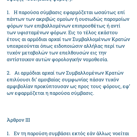
1. H παρούσα σύμβασις εφαρμόζεται ωσαύτως επί
πάντων των ακριβώς ομοίων ή ουσιωδώς παρομοίων
φόρων των επιβαλλομένων επιπροσθέτως ή αντί
των υφισταμένων φόρων. Eις το τέλος εκάστου
έτους αι αρμόδιαι αρχαί των Συμβαλλομένων Kρατών
υποχρεούνται όπως ειδοποιώσιν αλλήλας περί των
τυχόν μεταβολών των επελθουσών εις την
αντίστοιχον αυτών φορολογικήν νομοθεσία.
2. Aι αρμόδιαι αρχαί των Συμβαλλομένων Kρατών
επιλύουσι δι’ αμοιβαίας συμφωνίας πάσαν τυχόν
αμφιβολίαν προκύπτουσαν ως προς τους φόρους, εφ’
ων εφαρμόζεται η παρούσα σύμβασις.
Άρθρον III
1. Eν τη παρούση συμβάσει εκτός εάν άλλως νοείται