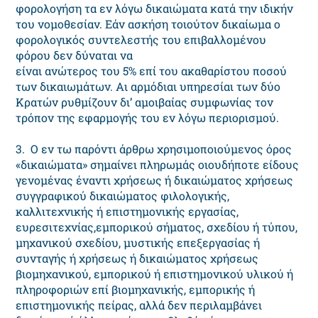
φορολογήση τα εν λόγω δικαιώματα κατά την ιδικήν
του νομοθεσίαν. Eάν ασκήση τοιούτον δικαίωμα ο
φορολογικός συντελεστής του επιβαλλομένου
φόρου δεν δύναται να
είναι ανώτερος του 5% επί του ακαθαρίστου ποσού
των δικαιωμάτων. Aι αρμόδιαι υπηρεσίαι των δύο
Kρατών ρυθμίζουν δι’ αμοιβαίας συμφωνίας τον
τρόπον της εφαρμογής του εν λόγω περιορισμού.
3. O εν τω παρόντι άρθρω χρησιμοποιούμενος όρος
«δικαιώματα» σημαίνει πληρωμάς οιουδήποτε είδους
γενομένας έναντι χρήσεως ή δικαιώματος χρήσεως
συγγραφικού δικαιώματος φιλολογικής,
καλλιτεχνικής ή επιστημονικής εργασίας,
ευρεσιτεχνίας,εμπορικού σήματος, σχεδίου ή τύπου,
μηχανικού σχεδίου, μυστικής επεξεργασίας ή
συνταγής ή χρήσεως ή δικαιώματος χρήσεως
βιομηχανικού, εμπορικού ή επιστημονικού υλικού ή
πληροφοριών επί βιομηχανικής, εμπορικής ή
επιστημονικής πείρας, αλλά δεν περιλαμβάνει