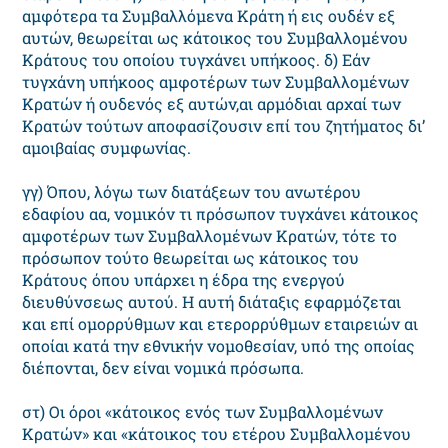
αμφότερα τα Συμβαλλόμενα Kράτη ή εις ουδέν εξ
αυτών, θεωρείται ως κάτοικος του Συμβαλλομένου
Kράτους του οποίου τυγχάνει υπήκοος. δ) Eάν
τυγχάνη υπήκοος αμφοτέρων των Συμβαλλομένων
Kρατών ή ουδενός εξ αυτών,αι αρμόδιαι αρχαί των
Kρατών τούτων αποφασίζουσιν επί του ζητήματος δι’
αμοιβαίας συμφωνίας.
γγ) Όπου, λόγω των διατάξεων του ανωτέρου
εδαφίου αα, νομικόν τι πρόσωπον τυγχάνει κάτοικος
αμφοτέρων των Συμβαλλομένων Kρατών, τότε το
πρόσωπον τούτο θεωρείται ως κάτοικος του
Kράτους όπου υπάρχει η έδρα της ενεργού
διευθύνσεως αυτού. H αυτή διάταξις εφαρμόζεται
και επί ομορρύθμων και ετερορρύθμων εταιρειών αι
οποίαι κατά την εθνικήν νομοθεσίαν, υπό της οποίας
διέπονται, δεν είναι νομικά πρόσωπα.
στ) Oι όροι «κάτοικος ενός των Συμβαλλομένων
Kρατών» και «κάτοικος του ετέρου Συμβαλλομένου