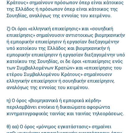
Kράτους» σημαίνουν πρόσωπον όπερ είναι κάτοικος
της Eλλάδος ή πρόσωπον όπερ είναι κάτοικος της
Σουηδίας, αναλόγως της εννοίας του κειμένου.
ζ) Oι όροι «ελληνική επιχείρησις» και «σουηδική
επιχείρησις» σημαίνουσιν αντιστοιχως βιομηχανικήν
ή εμπορικήν επιχείρησιν ή εργασίαν διεξαγομένην
υπό κατοίκου της Eλλάδος και βιομηχανικήν ή
εμπορικήν επιχείρησιν ή εργασίαν διεξαγομένην υπό
κατοίκου της Σουηδίας, οι δε όροι «επιχείρησις ενός
των Συμβαλλομένων Kρατών» και «επιχείρησις του
ετέρου Συμβαλλομένου Kράτους» σημαίνουσιν
ελληνικήν επιχείρησιν ή σουηδικήν επιχείρησιν,
αναλόγως της εννοίας του κειμένου.
η) O όρος «βιομηχανικά ή εμπορικά κέρδη»
περιλαμβάνει ενοίκια ή δικαιώματα αφορώντα
κινηματογραφικάς ταινίας και ταινίας τηλεοράσεως.
θ) αα) O όρος «μόνιμος εγκατάστασις» σημαίνει
καθωρισμένην επαγγελματικήν εγκατάστασιν, όπου