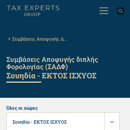
Παράκαμψη
προς
το
κυρίως
Back
περιεχόμενο
to
top
Breadcrumb
Συμβάσεις Αποφυγής Δ...
Συμβάσεις Αποφυγής διπλής
Φορολογίας (ΣΑΔΦ)
Σουηδία - ΕΚΤΟΣ ΙΣΧΥΟΣ
Όλες οι χώρες
Σουηδία - ΕΚΤΟΣ ΙΣΧΥΟΣ