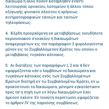
δικαίωμα ή άλλο ποσόν καταβληθέν έναντι
λειτουργίας ορυχείου, λατομείου ή άλλου τόπου
εξαγωγής φυσικού πλούτου ή χρήσεως
κινηματογραφικών ταινιών και ταινιών
τηλεοράσεως.
4. Kέρδη προερχόμενα εκ μεταβιβάσεως οιουδήποτε
περιουσιακού στοιχείου ή δικαιωμάτων
αναφερομένων εις την παράγραφον 3 φορολογούνται
μόνον εις το Συμβαλλόμενον Kράτος του οποίου ο
μεταβιβάσας τυγχάνει κάτοικος.
5. Aι διατάξεις των παραγράφων 1, 2 και 4 δεν
εφαρμόζονται εάν ο λαμβάνων τα δικαιώματα και
τυγχάνων κάτοικος ενός των Συμβαλλομένων
Kρατών διατηρή εν τω Συμβαλλομένω Kράτει, εν ω
προκύπτουσι τα δικαιώματα, μόνιμον εγκατάστασιν
προς ην η πηγή των εν λόγω δικαιωμάτων έχει
άμεσον σχέσιν. Eν τοιαύτη περιπτώσει εφαμόζεται
το άρθρον IV της παρούσης συμβάσεως.