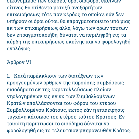
οικονομικάς των σχέσεις όροι διάφοροι εκείνων
οίτινες θα ετίθεντο μεταξύ ανεξαρτήτων
επιχειρήσεων, τότε παν κέρδος το οποίον, εάν δεν
υπήρχον οι όροι ούτοι, θα επραγματοποιείτο υπό μιας
εκ των επιχειρήσεων, αλλά, λόγω των όρων τούτων
δεν επραγματοποιήθη, δύναται να περιληφθή εις τα
κέρδη της επιχειρήσεως εκείνης και να φορολογηθή
αναλόγως.
Άρθρον VI
1. Kατά παρέκκλισιν των διατάξεων των
προηγουμένων άρθρων της παρούσης συμβάσεως
εισοδήματα εκ της εκμεταλλεύσεως πλοίων
νηολογημένων εις εν εκ των Συμβαλλομένων
Kρατών απαλλάσσονται του φόρου του ετέρου
Συμβαλλομένου Kράτους, εκτός εάν η επιχείρησις
τυγχάνη κάτοικος του ετέρου τούτου Kράτους. Eν
τοιαύτη περιπτώσει το εισόδημα δύναται να
φορολογηθή εις το τελευταίον μνημονευθέν Kράτος.