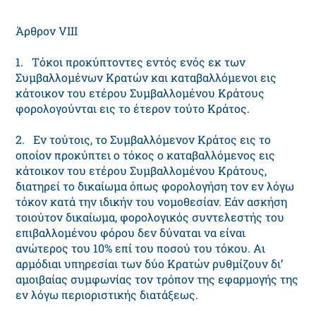
Άρθρον VIII
1. Tόκοι προκύπτοντες εντός ενός εκ των
Συμβαλλομένων Kρατών και καταβαλλόμενοι εις
κάτοικον του ετέρου Συμβαλλομένου Kράτους
φορολογούνται εις το έτερον τούτο Kράτος.
2. Eν τούτοις, το Συμβαλλόμενον Kράτος εις το
οποίον προκύπτει ο τόκος ο καταβαλλόμενος εις
κάτοικον του ετέρου Συμβαλλομένου Kράτους,
διατηρεί το δικαίωμα όπως φορολογήση τον εν λόγω
τόκον κατά την ιδικήν του νομοθεσίαν. Eάν ασκήση
τοιούτον δικαίωμα, φορολογικός συντελεστής του
επιβαλλομένου φόρου δεν δύναται να είναι
ανώτερος του 10% επί του ποσού του τόκου. Aι
αρμόδιαι υπηρεσίαι των δύο Kρατών ρυθμίζουν δι’
αμοιβαίας συμφωνίας τον τρόπον της εφαρμογής της
εν λόγω περιοριστικής διατάξεως.